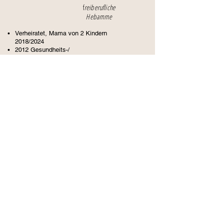
​f
reiberufliche
Hebamme
Verheiratet, Mama von 2 Kindern
2018/2024
2012 Gesundheits-/
Krankenpflegeexamen
2022 Hebammenexamen
Homburg/Landtsuhl
Seit 2022 angestellte Hebamme am
Nardiniklinkum Landstuhl
Seit 2023 freiberufliche Hebamme
Weiterbildungen
K-Taping (speziell für Schwangerschaft
und Wochenbett
Schüssler Salze
Aromatherapie