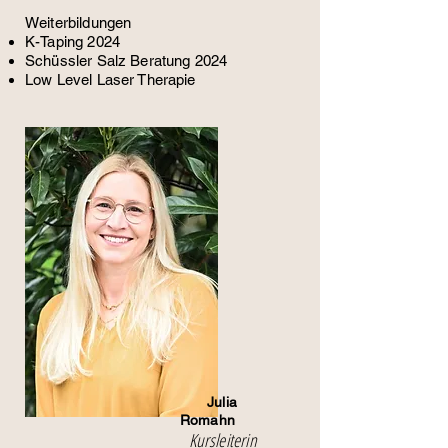
Weiterbildungen
K-Taping 2024
Schüssler Salz Beratung 2024
Low Level Laser Therapie
Julia
Romahn
Kursleit
erin