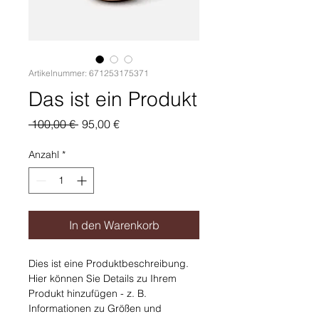
Artikelnummer: 671253175371
Das ist ein Produkt
Standardpreis
Sale-
 100,00 € 
95,00 €
Preis
Anzahl
*
In den Warenkorb
Dies ist eine Produktbeschreibung. 
Hier können Sie Details zu Ihrem 
Produkt hinzufügen - z. B. 
Informationen zu Größen und 