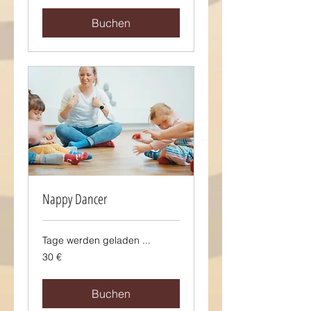
Buchen
Nappy Dancer
Tage werden geladen ...
30
30 €
Euro
Buchen