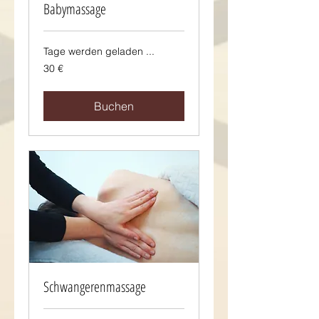
Babymassage
Tage werden geladen ...
30
30 €
Euro
Buchen
Schwangerenmassage