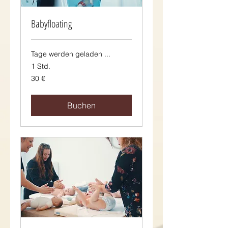
Babyfloating
Tage werden geladen ...
1 Std.
30
30 €
Euro
Buchen