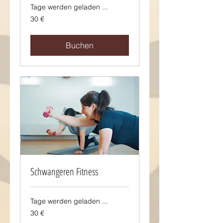
Tage werden geladen ...
30
30 €
Euro
Buchen
Schwangeren Fitness
Tage werden geladen ...
30
30 €
Euro