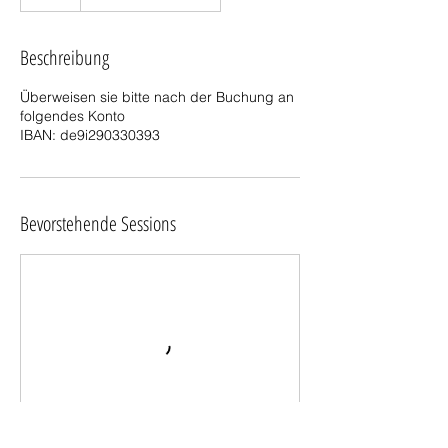
Beschreibung
Überweisen sie bitte nach der Buchung an
folgendes Konto
IBAN: de9i290330393
Bevorstehende Sessions